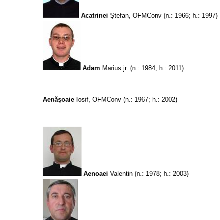
Acatrinei
Ştefan, OFMConv
(n.: 1966; h.: 1997)
Adam
Marius jr.
(n.: 1984; h.: 2011)
Aenăşoaie
Iosif, OFMConv
(n.: 1967; h.: 2002)
Aenoaei
Valentin
(n.: 1978; h.: 2003)