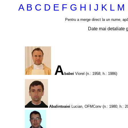
A
B
C
D
E
F
G
H
I
J
K
L
M
Pentru a merge direct la un nume, ap
Date mai detaliate 
A
babei
Viorel
(n.: 1958; h.: 1986)
Abalintoaiei
Lucian, OFMConv
(n.: 1980; h.: 2