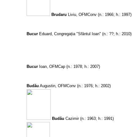
Brudaru
Liviu, OFMConv
(n.: 1966; h.: 1997)
Bucur
Eduard, Congregația
"Sf
â
ntul Ioan"
(n.:
??
; h.: 2010)
Bucur
Ioan, OFMCap
(n.: 1978; h.: 2007)
Budău
Augustin, OFMConv
(n.: 1976; h.: 2002)
Budău
Cazimir
(n.: 1963; h.: 1991)